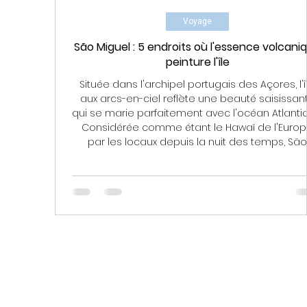
Voyage
São Miguel : 5 endroits où l'essence volcani
peinture l'île
Située dans l'archipel portugais des Açores, l'î
aux arcs-en-ciel reflète une beauté saisissan
qui se marie parfaitement avec l'océan Atlanti
Considérée comme étant le Hawaï de l'Euro
par les locaux depuis la nuit des temps, São
Miguel attire les regards des voyageurs du
monde entier et ce titre n'est plus seulement 
de la poésie internationale, il est devenu un
réalité aux yeux de tous. Baignée par un climat
subtropical, ce jardin d'Éden au printemps éter
e