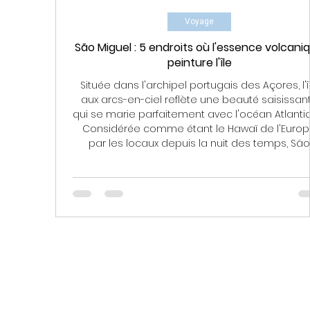
Voyage
São Miguel : 5 endroits où l'essence volcani
peinture l'île
Située dans l'archipel portugais des Açores, l'î
aux arcs-en-ciel reflète une beauté saisissan
qui se marie parfaitement avec l'océan Atlanti
Considérée comme étant le Hawaï de l'Euro
par les locaux depuis la nuit des temps, São
Miguel attire les regards des voyageurs du
monde entier et ce titre n'est plus seulement 
de la poésie internationale, il est devenu un
réalité aux yeux de tous. Baignée par un climat
subtropical, ce jardin d'Éden au printemps éter
e