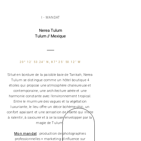
I - MANDAT
Nerea Tulum
Tulum //
Mexique
20° 12′ 53.24″ N, 87° 25′ 50.12″ W
Situé en bordure de la paisible baie de Tankah, Nerea
Tulum se distingue comme un hôtel boutique 4
étoiles qui propose une atmosphère chaleureuse et
contemporaine, une architecture aérée et une
harmonie constante avec l’environnement tropical.
Entre le murmure des vagues et la végétation
luxuriante, le lieu offre un décor bohème-chic, un
confort apaisant et une sensation de liberté qui invite
à ralentir, à savourer et à se laisser envelopper par la
magie de Tulum.
Mon mandat
: production de photographies
professionnelles + marketing d'influence sur